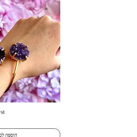
תצוגה מהיר
yst
הוספה לס