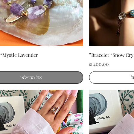
ה
תצוגה מהירה
 “Mystic Lavender”
Bracelet “Snow Crys
מחיר
ל
אזל מהמלאי