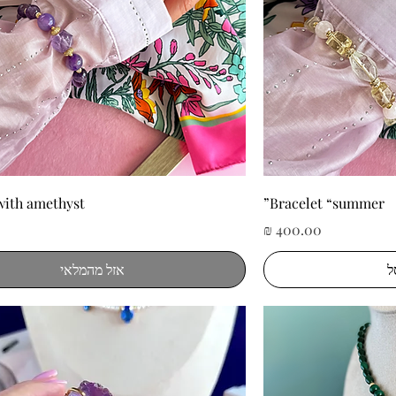
ה
תצוגה מהירה
with amethyst
Bracelet “summer”
מחיר
ל
אזל מהמלאי