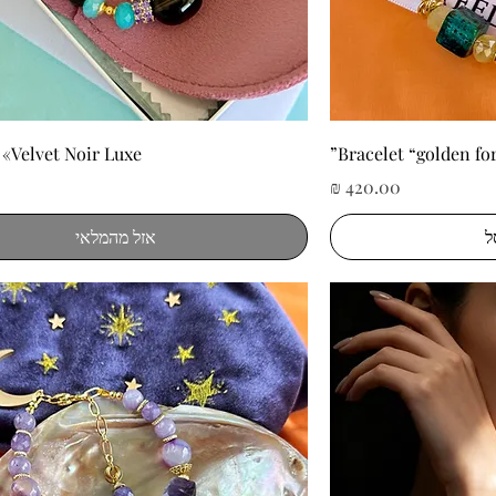
ה
תצוגה מהירה
 «Velvet Noir Luxe»
Bracelet “golden for
מחיר
ל
אזל מהמלאי