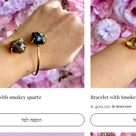
ה
תצוגה מהירה
with smokey quartz
Bracelet with Smoke
מחיר רגיל
מחיר מבצע
ל
הוספה לסל