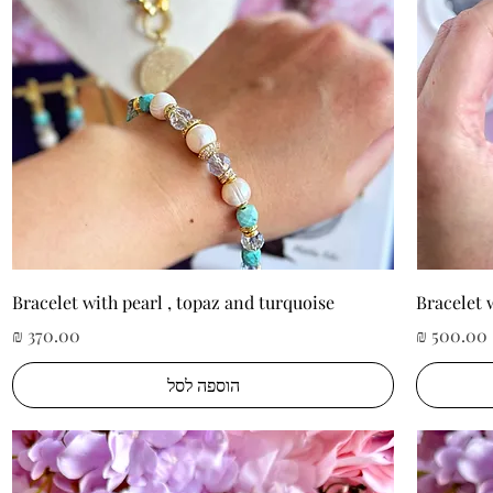
תצוגה מהירה
Bracelet with pearl , topaz and turquoise
Bracelet 
מחיר
מחיר
הוספה לסל