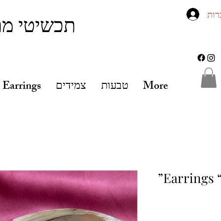
רות
תכשיטי מת
More
טבעות
צמידים
Earrings
Earrings “