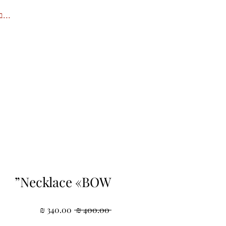
להתחב
Necklace «BOW”
מחיר
מחיר
 ‏400.00 ‏₪ 
רגיל
מבצע