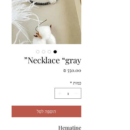
Necklace “gray”
מחיר
כמות
*
הוספה לסל
Hematine