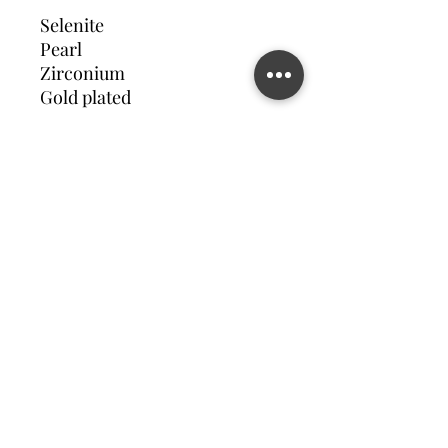
Selenite
Pearl
Zirconium
Gold plated
Contact us
©2023 MATILDA FELIZ JEWElRY
Site operated by Osek Patur MATILDA FELIZ JEWElRY
מדיניות פרטיות