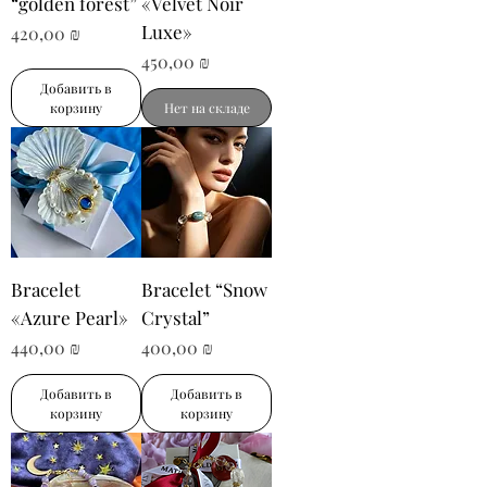
“golden forest”
«Velvet Noir
Luxe»
Цена
420,00 ₪
Цена
450,00 ₪
Добавить в
корзину
Нет на складе
Bracelet
Bracelet “Snow
«Azure Pearl»
Crystal”
Цена
Цена
440,00 ₪
400,00 ₪
Добавить в
Добавить в
корзину
корзину