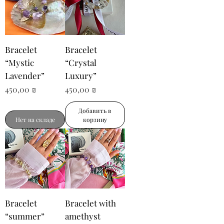
Bracelet
Bracelet
“Mystic
“Crystal
Lavender”
Luxury”
Цена
Цена
450,00 ₪
450,00 ₪
Добавить в
Нет на складе
корзину
Bracelet
Bracelet with
“summer”
amethyst