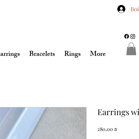
Во
arrings
Bracelets
Rings
More
Earrings w
Цена
280,00 ₪