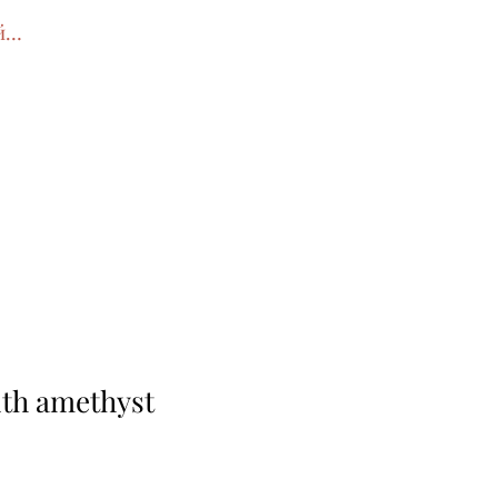
йти
ith amethyst