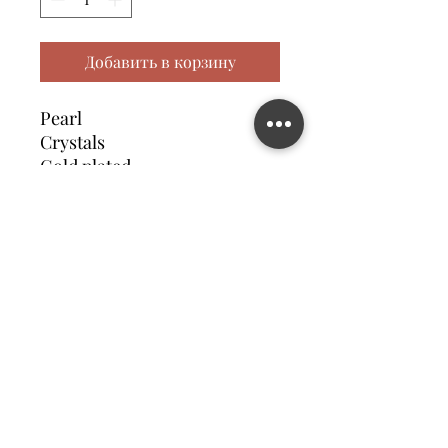
Добавить в корзину
Pearl
Crystals
Gold plated
Contact us
©2023 MATILDA FELIZ JEWElRY
Site operated by Osek Patur MATILDA FELIZ JEWElRY
מדיניות פרטיות