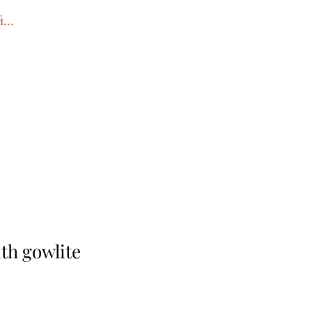
йти
th gowlite