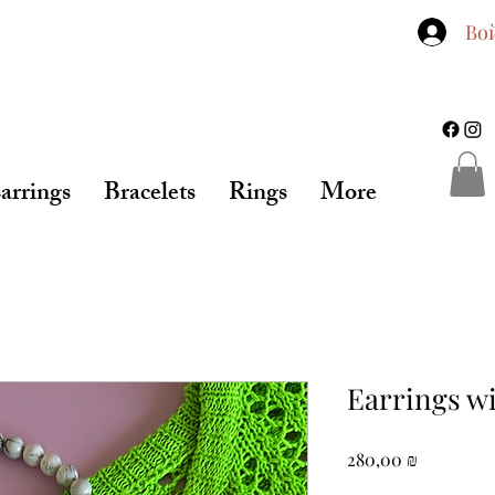
Во
arrings
Bracelets
Rings
More
Earrings wi
Цена
280,00 ₪