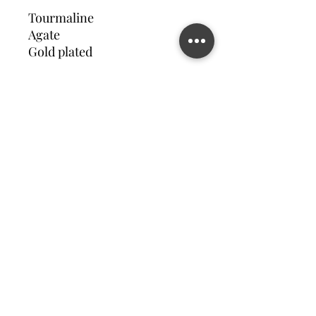
Tourmaline
Agate
Gold plated
Contact us
©2023 MATILDA FELIZ JEWElRY
Site operated by Osek Patur MATILDA FELIZ JEWElRY
מדיניות פרטיות