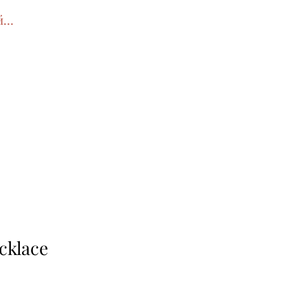
йти
cklace