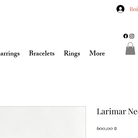
Во
arrings
Bracelets
Rings
More
Larimar Ne
Цена
600,00 ₪