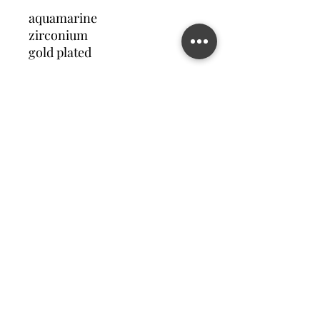
aquamarine
zirconium
gold plated
Contact us
©2023 MATILDA FELIZ JEWElRY
Site operated by Osek Patur MATILDA FELIZ JEWElRY
מדיניות פרטיות