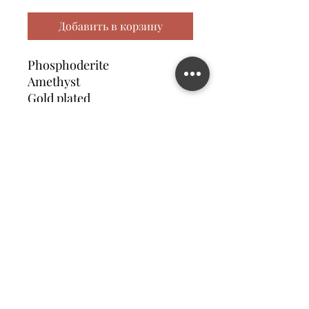
Добавить в корзину
Phosphoderite
Amethyst
Gold plated
Contact us
©2023 MATILDA FELIZ JEWElRY
Site operated by Osek Patur MATILDA FELIZ JEWElRY
מדיניות פרטיות