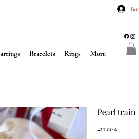
Во
arrings
Bracelets
Rings
More
Pearl train
Цена
420,00 ₪